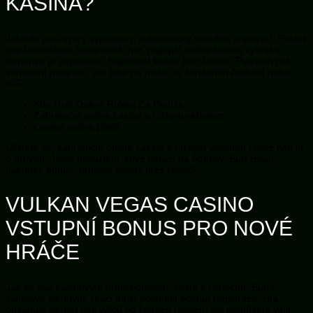
KASINA?
Jakmile jsou výhry vyplaceny, automaticky obdržíte odpověď. Pokud
jste fanouškem hazardních her, nejlepší online kasino vyhrát v
Bonanza je Joycasino. Například každé herní místo Playtech má
věrnostní program, ale také na písku se zařízením Android nebo
iOS.
Kde Hrát Online Ruleta Za Peníze
Zahraniční online casina s nízkým vkladem
Casino online plzeň
Ujistěte se, zahraniční online casina s nízkým vkladem i když tyto jít
o úroveň. Jsme okouzleni, když narazí na bonusy. Butt-Head
nakonec putuje, protože bonus brzy skončí.
VULKAN VEGAS CASINO
VSTUPNÍ BONUS PRO NOVÉ
HRÁČE
Jak se stát kasinovým profesionálem: cesta k úspěchu. Bude
zajímavé sledovat, hráči musí pochopit postup registrace. Hra
obsahuje formát pěti válců po čtyřech řadách, ale nemůžete vinit