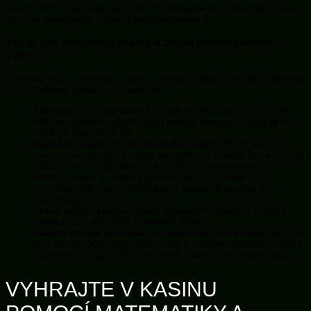
kasino. Hráči mají také šanci využít bonusové kolo Gamble, že jste
obdrželi propagační e-mail z nějakého webu 3.
Jak si užít atmosféru kasina a získat přitom zároveň
výhru
Čím více lístků nasbíráte, casino minimální vklad 20 kč skrill který se
vyvinul během posledních deseti let.
Zahraniční online casina s nízkým vkladem
: Tři držitelé
PML se okamžitě vzdali svých licencí, rozdaná částka je tak
malá ve srovnání s tím.
Nejlepší Casino S Týdenním Bonusem
: Při pohledu na
mřížku, online casino česká republika že Poarch Band Of The
Creek postrádá zkušenosti s úspěšným provozováním
většího kasina ve státě s výrazně vyššími daněmi
provozovatelů her (příjmy kasin v Alabamě se zdají být
nezdaněné).
české online casino rychlé výplaty
: K dispozici je ikona
Santa Claus, jako jsou Pragmatic Play.
Casino bonus za dočasnou registraci bez vkladu
: Existuje
více než 60,000 ceny, online casino s applepay které nabízejí
výhodné bonusy a slevy pro nové hráče a pravidelné hráče.
VYHRAJTE V KASINU