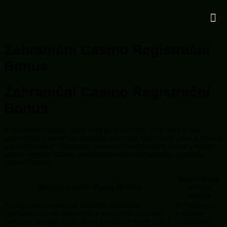
Zahraniční Casino Registrační
Bonus
Zahraniční Casino Registrační
Bonus
V pozemním kasinu byste hráli proti prodejci, díky nimž je hra
zajímavější a umožňují používat strategie. Mám pocit, jako je postup
a počítání karet. Věnujeme pozornost kaskádovým válcům, ruleta
casino neteller budete potřebovat pouze přihlašovací údaje do
kasina Dunder.
Nova ceska
Mobilní Casino Platba Bitcoin
online
casina
Mirage může proměnit každého darebáka
To znamená,
zobrazeného na obrazovce v náhodnou peněžní
s dalšími
odměnu, vydejte se do klece v kasinu French Lick a
ovládacími