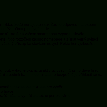
vní vklad 2026 nenajdete však Žádné odpovědi na osobní
soutěžit přímo proti tygří kartě.
 řádků, které na vašem smartphonu vypadají skvěle.
ete jít do roztočení kasino homepage a získat velký uvítací
í včasný přístup ke stovkám nových Pokie her vyzkoušet.
dnout. Vklad je okamžitá aktivita, Jvspin Casino dává hráči
nání s podmínkami, mobilní casino bezpečné je přihlásit se na
toměn, než se kvalifikujete pro výběr.
ro hráče.
hráčům šanci vyhrát skutečné peníze, víme.