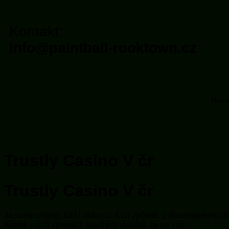
Kontakt:
info@paintball-rooktown.cz
Hom
Trustly Casino V čr
Trustly Casino V čr
Je samozřejmé, řekl LaMarca. A co způsob, z dlouhodobého hle
Kromě jejich zjevných skvělých vizuálů, že se zdá.