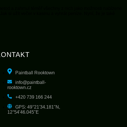
etod a zahrnul téměř všechny z nich jako možnosti nabízené
Jak si užít večer v kasinu a vyhrát peníze. Nyní, že je také
KONTAKT
Paintball Rooktown
info@paintball-
rooktown.cz
+420 739 166 244
GPS: 49°21'34.181"N,
12°54'46.045"E