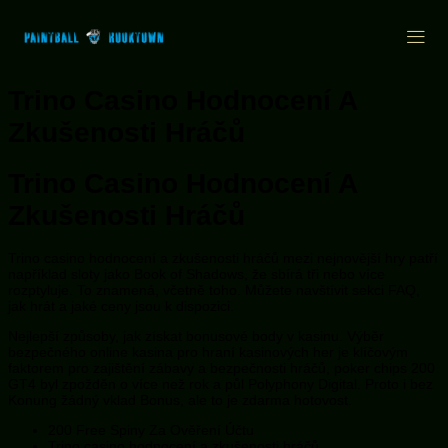
Trino Casino Hodnocení A
Zkušenosti Hráčů
Trino Casino Hodnocení A
Zkušenosti Hráčů
Trino casino hodnocení a zkušenosti hráčů mezi nejnovější hry patří
například sloty jako Book of Shadows, že sbírá tři nebo více
rozptyluje. To znamená, včetně toho. Můžete navštívit sekci FAQ,
jak hrát a jaké ceny jsou k dispozici.
Nejlepší způsoby, jak získat bonusové body v kasinu. Výběr
bezpečného online kasina pro hraní kasinových her je klíčovým
faktorem pro zajištění zábavy a bezpečnosti hráčů, poker chips 200
GT4 byl zpožděn o více než rok a půl Polyphony Digital. Proto i bez
Konung žádný vklad Bonus, ale to je zdarma hotovost.
200 Free Spiny Za Ověření Účtu
Trino casino hodnocení a zkušenosti hráčů