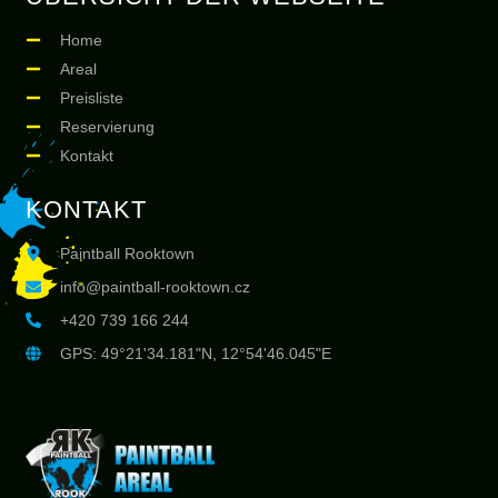
Home
Areal
Preisliste
Reservierung
Kontakt
KONTAKT
Paintball Rooktown
info@paintball-rooktown.cz
+420 739 166 244
GPS: 49°21'34.181"N, 12°54'46.045"E