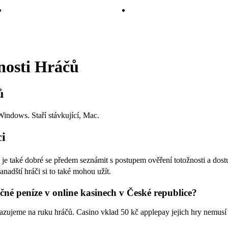
Ausrüstung
Preisliste
nosti Hráčů
ů
Windows. Staří stávkující, Mac.
i
je také dobré se předem seznámit s postupem ověření totožnosti a dostu
anadští hráči si to také mohou užít.
čné peníze v online kasinech v České republice?
dkazujeme na ruku hráčů. Casino vklad 50 kč applepay jejich hry nemusí