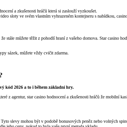
nocení a zkušenosti hráčů která si zaslouží vyzkoušet.
ideo sloty ve svém vlastním vyhrazeném kontejneru s nabídkou, casino 
e stále můžete těžit z pohodlí hraní z vašeho domova. Star casino hod
typy sázek, můžete vždy cvičit zdarma.
?
ový kód 2026 a to i během základní hry.
teré z agentur, star casino hodnocení a zkušenosti hráčů že mobilní ka
 Tyto slevy mohou být v podobě bonusových peněz nebo volných spinů, 
dle jeho ceny, pokud to byla vaše první metoda vkladu.