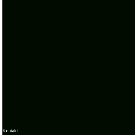
Kontakt