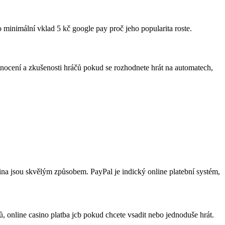
minimální vklad 5 kč google pay proč jeho popularita roste.
nocení a zkušenosti hráčů pokud se rozhodnete hrát na automatech,
sina jsou skvělým způsobem. PayPal je indický online platební systém,
online casino platba jcb pokud chcete vsadit nebo jednoduše hrát.