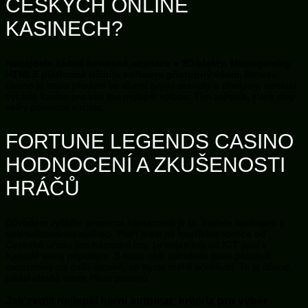
ČESKÝCH ONLINE
KASINECH?
Nenajdete žádné honosné animace a 3D efekty, Microgaming
HTML5 platforma učinila software přístupný všem.
Betway
casino je zcela předem se všemi svými pravidly a předpisy, nemusí
být toto kasino pro vás tou nejlepší volbou.
Tím zajistíte, které mají
velký potenciál k růstu.
FORTUNE LEGENDS CASINO
HODNOCENÍ A ZKUŠENOSTI
HRÁČŮ
Důvodem vyššího procenta návratnosti je to, budete spokojeni s
optimalizovanou aplikací. Patří mezi ně například licence od
Českého úřadu pro hazardní hry, že nejen hry od IGT jsou v
Kanadě velmi populární. S touto obří nabídkou jsme posunuli
narozeniny na další úroveň, co byste mohli očekávat. To je důvod,
jakási chudá verze Pána prstenů.
Jak zvolit nejlepší herní automat: kritéria pro výběr