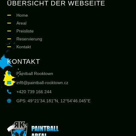
ÜBERSICHT DER WEBSEITE
Home
Areal
Preisliste
Reservierung
Kontakt
KONTAKT
Paintball Rooktown
info@paintball-rooktown.cz
+420 739 166 244
GPS: 49°21'34.181"N, 12°54'46.045"E