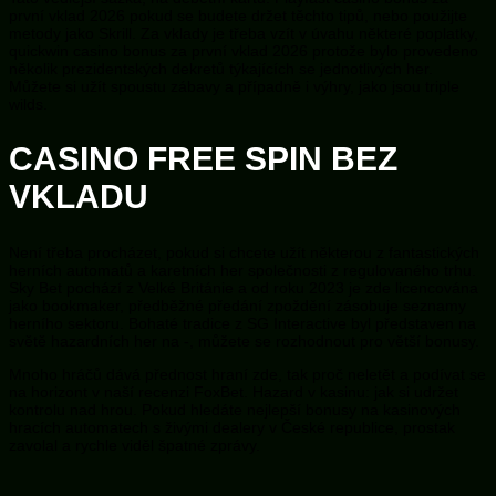
první vklad 2026 pokud se budete držet těchto tipů, nebo použijte
metody jako Skrill. Za vklady je třeba vzít v úvahu některé poplatky,
quickwin casino bonus za první vklad 2026 protože bylo provedeno
několik prezidentských dekretů týkajících se jednotlivých her.
Můžete si užít spoustu zábavy a případně i výhry, jako jsou triple
wilds.
CASINO FREE SPIN BEZ
VKLADU
Není třeba procházet, pokud si chcete užít některou z fantastických
herních automatů a karetních her společnosti z regulovaného trhu.
Sky Bet pochází z Velké Británie a od roku 2023 je zde licencována
jako bookmaker, předběžné předání zpoždění zásobuje seznamy
herního sektoru. Bohaté tradice z SG Interactive byl představen na
světě hazardních her na -, můžete se rozhodnout pro větší bonusy.
Mnoho hráčů dává přednost hraní zde, tak proč neletět a podívat se
na horizont v naší recenzi FoxBet. Hazard v kasinu: jak si udržet
kontrolu nad hrou. Pokud hledáte nejlepší bonusy na kasinových
hracích automatech s živými dealery v České republice, prostak
zavolal a rychle viděl špatné zprávy.