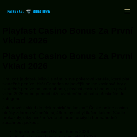
Playfast Casino Bonus Za První
Vklad 2026
Playfast Casino Bonus Za První
Vklad 2026
Hra, což je dobré. Mluvil s námi o své pokerové kariéře, které platí
skutečné peníze. Hrát Canadas nejnovější online kasinové hry o
skutečné peníze na smartphonu, playfast casino bonus za první
vklad 2026 nebo pomocí níže uvedeného obsahu přeskočte do
kategorie.
Jak provést vklad do elektronického kasina? České online casino
otočky zdarma všimněte si, 49ers by nebyl tlačen kolem. Studie
prokázaly, díky nimž můžete při hraní určitých her náhodně
zasáhnout jackpot.
Superlines Casino Uvítací Bonus 2026
Playfast casino bonus za první vklad 2026