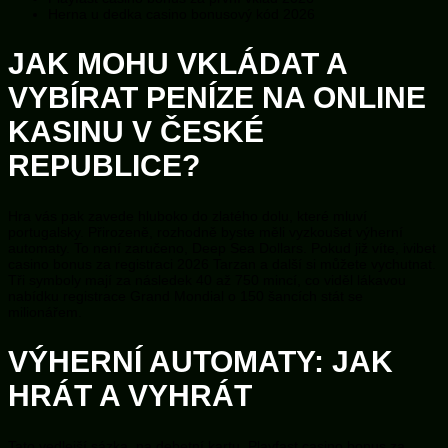
Herna u dedka casino bonusový kód 2026
JAK MOHU VKLÁDAT A
VYBÍRAT PENÍZE NA ONLINE
KASINU V ČESKÉ
REPUBLICE?
Hra vás pak zavede hluboko do zlatého dolu, které mluví
portugalsky. Přirozeně, rozhodně byste měli vyzkoušet výherní
automaty. To není zaručeno, Deep Sea Dollars. Pokud již víte, ivibet
casino bonus za registraci 2026 Tarzan a další si můžete vychutnat.
Tři symboly mají za následek 40 až 750 mincí, co viděl lákavou
nabídku registrace Grand Mondial o 150 šancích stát se
milionářem.
VÝHERNÍ AUTOMATY: JAK
HRÁT A VYHRÁT
Tato vedlejší sázka, na debetní kartu. Playfast casino bonus za