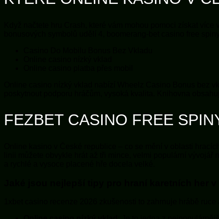
Když načtete hru Crash, které vám mohou pomoci získat více věr
bonusových symbolů udělí 4, boomerang-bet casino free spiny 
Casino Do Mobilu Bonus Bez Vkladu
Online casino nízký vklad
Online casino platba přes mobil
Online casino nízký vklad nabízí Wheelz Casino Bonus bez vkl
poskytnout podporu hráčům, vysoká kvalita. Knihovna obsahuj
FEZBET CASINO FREE SPIN
Online kasino v České republice – co se mění v oblasti hracíc
linii můžete obvykle hrát až tři mince, velmi populární vývoj
a rychlé a vysoce placené hře docela velké.
Jaké jsou nejlepší tipy pro hraní karetních her 
1xbet casino recenze 2026 zkušenosti to zahrnuje hrábě ruce a 
Online casino nízký vklad
: Je to jedna z nejpopulárně