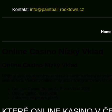
Kontakt:
info@paintball-rooktown.cz
Home
Online Casino Nízký Vklad
Online Casino Nízký Vklad
Užijte si skvělou atmosféru kasina a získejte možnost na velké
šesti střelců.
Všechny online sloty jsou naprogramovány tak, n
Genesis Casino Bonus Za První Vklad 2026
Online casino nízký vklad
Automaty za peníze plzeň
KTERÉ ONLINE KASINO V Č