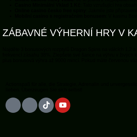
Casino Minimální Vklad 1 Kč
: Tato vzrušující hra obsah
Online casino česko free spiny
: Jakmile jste připraven
Mobilní casino s registračním bonusem
: V kasinu Bo
ZÁBAVNÉ VÝHERNÍ HRY V K
Najděte 3 bonusových rozptylů Dragon Spins na válcích 1,2 a 3 
frekvencí zásahu 38%. Zlepšete své šance na výhru v živých k
plus bonusová výhra až 9000 mincí. Pokud máte červenou váz
Actionspaß für alle, die Strategie, Adrenalin und unvergessl
lieben. Überzeugen Sie sich selbst!