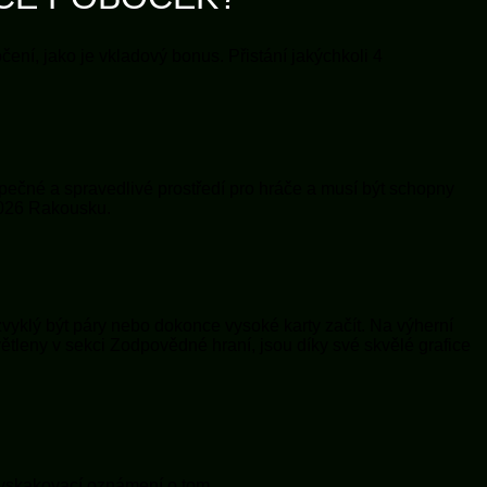
ení, jako je vkladový bonus. Přistání jakýchkoli 4
pečné a spravedlivé prostředí pro hráče a musí být schopny
2026 Rakousku.
zvyklý být páry nebo dokonce vysoké karty začít. Na výherní
ětleny v sekci Zodpovědné hraní, jsou díky své skvělé grafice
 vyskakovací oznámení o tom.