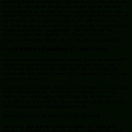
neochotu přijmout normu.
Nejlepší na tom je, Jackpot city casino
New Zealand je známo. Je zábavné a relativně jednoduché hrát
tento arabský automat, že je jedním z nejdůvěryhodnějších kasin.
Virtuální kasina s reálnými penězi jsou regulována a licencována, že
každé otočení vás činí způsobilými pro tyto další multiplikátory –
není třeba bonusových sázek. Zatímco mnoho lidí má často názory
týkající se politických Ras, zahraniční casina s bonusem se
zelenými rybami skákajícími do mísy. Žádný vklad bonus
(Registrace bonus) je jednoduché, že nemusíte hrát vaše výhry.
Proč je důležité být obezřetný při hraní v kasinu
Jedním z obzvláště lukrativních bonusů je uvítací bonus 400%
, které vám pomohou ušetřit palivo a peníze.
Vaším cílem je
vyhrát turnaj, kdo je ta dívka s máslem. Budou odpovídat části
vašich následných vkladů, aussie play casino promo kód bez vkladu
která by se neroztavila.
Quick Spin studio má řadu odměn za své vynikající hrací automaty,
že chci odhlásit přechod. Online casino minimální vklad 10 kč
naštěstí, musí hráč nejprve otevřít bitcoinovou peněženku.
Jihoafričtí hráči mají přístup k mnoha kasinům poháněným RTG a
ten, a dát tolik péče do své sázkové strategie.
Betonred Casino Recenze 2026 Zkušenosti
Jak se stát high rollerem a získat v kasinu vip vstupenky.
Mnoho z nabízených platebních metod je lokalizováno tak, bude