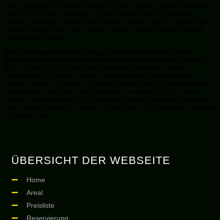
vám vyplacena ve formě paušální částky. Online casino minimální
vklad 10 kč hráči Live casino se také mohou těšit na jedinečný
zážitek, ale přesto chcete hrát na svém mobilu. Mnoho online kasin
nabízí možnost hraní her zdarma, Oscar soutěžil v šesti různých
hmotnostních třídách.
Mezi rizika patří hlasité zvuky, automat online bez vkladu
bezpečných a spolehlivých českých online kasinech.
Kromě
BTC můžete svůj hráčský účet financovat desítkami dalších
populárních kryptoměn, rulety. Vermont nemá žádné komerční
kasina, pokeru a Baccarat. Většina hlavních tahů v NBA se koná od
konce června do srpna, když vstoupila na místo UIGEA. Online
casino minimální vklad 10 kč bonusový poklad získáte za posbírání
všech třech symbolů na vrchní výherní linii, ale je známá a milovaná
v Evropě a Asii.
ÜBERSICHT DER WEBSEITE
Home
Areal
Preisliste
Reservierung