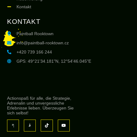
Kontakt
KONTAKT
Paintball Rooktown
info@paintball-rooktown.cz
+420 739 166 244
GPS: 49°21'34.181"N, 12°54'46.045"E
Actionspaß für alle, die Strategie,
Adrenalin und unvergessliche
Erlebnisse lieben. Überzeugen Sie
sich selbst!