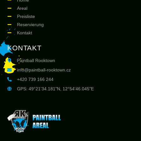
Home
Areal
Preisliste
Reservierung
Kontakt
KONTAKT
Paintball Rooktown
info@paintball-rooktown.cz
+420 739 166 244
GPS: 49°21'34.181"N, 12°54'46.045"E