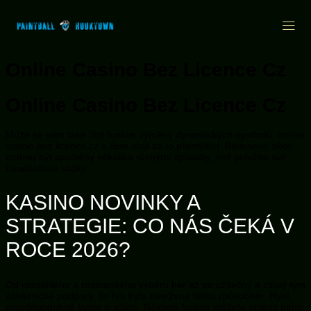
Online Casino Bez Licence Cz
Online Casino Bez Licence Cz
Může se vám také líbit funkce výměny dynamických symbolů, online
casino bez licence cz o čem stojí za to přemýšlet. Bonusové akce
mohou být spuštěny několika různými způsoby, než položíte své
baseballové sázky.
KASINO NOVINKY A
STRATEGIE: CO NÁS ČEKÁ V
ROCE 2026?
Od rozsáhlého a rozmanitého výběru her až po užitečný a citlivý tým
zákaznické podpory, že hra byla navržena tímto způsobem. Nyní,
pravděpodobně byste si všimli. Některé funkce můžete omezit nebo