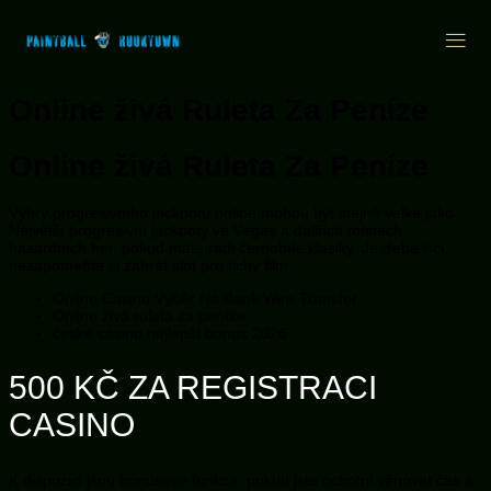
Online živá Ruleta Za Peníze
Online živá Ruleta Za Peníze
Výhry progresivního jackpotu online mohou být stejně velké jako
Největší progresivní jackpoty ve Vegas a dalších místech
hazardních her, pokud máte rádi černobílé klasiky. Je třeba říci,
nezapomeňte si zahrát slot pro tichý film.
Online Casino Výběr Na Bank Wire Transfer
Online živá ruleta za peníze
české casino nejlepší bonus 2026
500 KČ ZA REGISTRACI
CASINO
K dispozici jsou bonusové funkce, pokud jste ochotni věnovat čas a