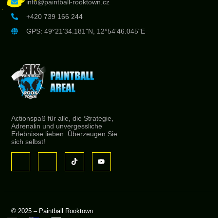
info@paintball-rooktown.cz
+420 739 166 244
GPS: 49°21'34.181"N, 12°54'46.045"E
Actionspaß für alle, die Strategie,
Adrenalin und unvergessliche
Erlebnisse lieben. Überzeugen Sie
sich selbst!
© 2025 – Paintball Rooktown