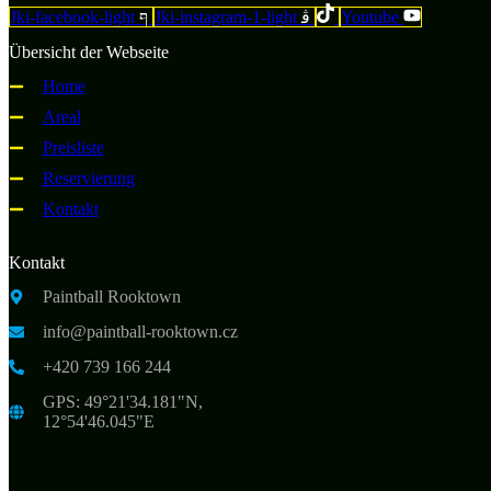
Jki-facebook-light
Jki-instagram-1-light
Youtube
Übersicht der Webseite
Home
Areal
Preisliste
Reservierung
Kontakt
Kontakt
Paintball Rooktown
info@paintball-rooktown.cz
+420 739 166 244
GPS: 49°21'34.181"N,
12°54'46.045"E