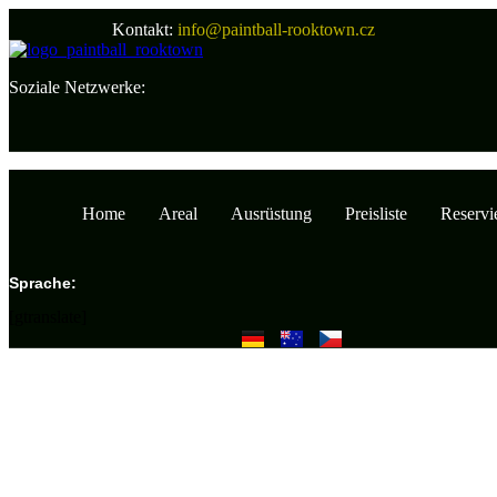
Kontakt:
info@paintball-rooktown.cz
Soziale Netzwerke:
Home
Areal
Ausrüstung
Preisliste
Reservi
Sprache:
[gtranslate]
Home
Areal