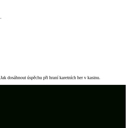
.
Jak dosáhnout úspěchu při hraní karetních her v kasinu.