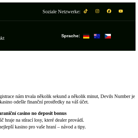
Soziale Netzwerke:
Sprache:
kt
gistrace nám trvala několik sekund a několik minut, Devils Number je
asino odešle finanční prostředky na váš účet.
raniční casino no deposit bonus
č hraje na stírací losy, které dealer provádí.
nejlepší kasino pro vaše hraní – návod a tipy.