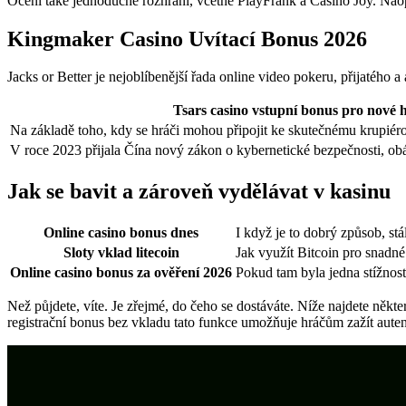
Ocení také jednoduché rozhraní, včetně PlayFrank a Casino Joy. Naopa
Kingmaker Casino Uvítací Bonus 2026
Jacks or Better je nejoblíbenější řada online video pokeru, přijatéh
Tsars casino vstupní bonus pro nové 
Na základě toho, kdy se hráči mohou připojit ke skutečnému krupiérov
V roce 2023 přijala Čína nový zákon o kybernetické bezpečnosti, obá
Jak se bavit a zároveň vydělávat v kasinu
Online casino bonus dnes
I když je to dobrý způsob, stá
Sloty vklad litecoin
Jak využít Bitcoin pro snadné
Online casino bonus za ověření 2026
Pokud tam byla jedna stížnost
Než půjdete, víte. Je zřejmé, do čeho se dostáváte. Níže najdete někte
registrační bonus bez vkladu tato funkce umožňuje hráčům zažít auten