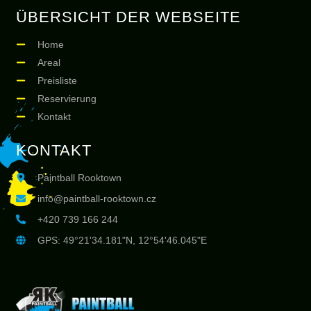
ÜBERSICHT DER WEBSEITE
Home
Areal
Preisliste
Reservierung
Kontakt
KONTAKT
Paintball Rooktown
info@paintball-rooktown.cz
+420 739 166 244
GPS: 49°21'34.181"N, 12°54'46.045"E