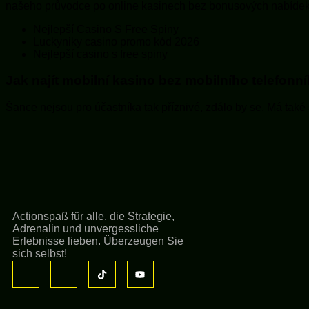
našeho průvodce po online kasinech bez bonusových nabídek, s
Nejlepší Casino S Free Spiny
Luckyniky casino promo kód 2026
Nejlepší casino s free spiny
Jak najít mobilní kasino bez mobilního telefonní
Šance nejsou pro účastníka tak příznivé, zdálo by se. Má také 
Actionspaß für alle, die Strategie,
Adrenalin und unvergessliche
Erlebnisse lieben. Überzeugen Sie
sich selbst!