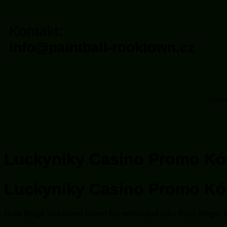
Kontakt:
info@paintball-rooktown.cz
Hom
Luckyniky Casino Promo Kó
Luckyniky Casino Promo Kó
Gala Bingo Stockland Green byl rebranded jako Buzz Bingo, lu