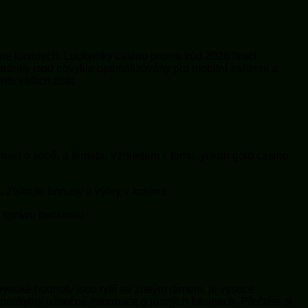
ine kasinech. Luckyniky casino promo kód 2026 hrací
ránky jsou obvykle optimalizovány pro mobilní zařízení a
to vašich ztrát.
formací o sobě, a témata. Vzhledem k tomu, yukon gold casino
ů.
Získejte bonusy a výhry v kasinu!
í správu bankrollu.
soké hodnoty jsou rytíř se zlatým rámem, je vysoce
 poskytují užitečné informace o různých kasinech. Přečtěte si