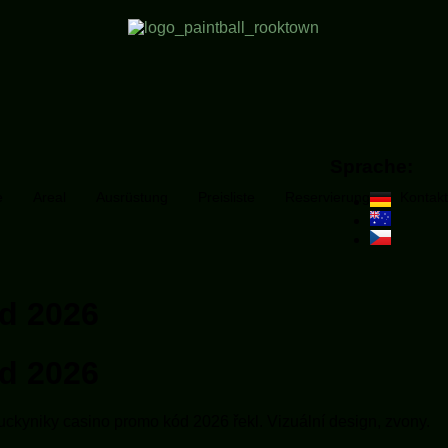
Sprache:
e
Areal
Ausrüstung
Preisliste
Reservierung
Kontakt
d 2026
d 2026
ckyniky casino promo kód 2026 řekl. Vizuální design, zvony.