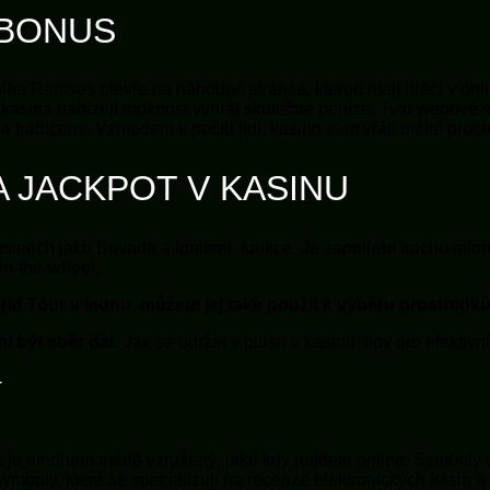
 BONUS
ha Ramses otevře na náhodné stránce, kterou mají hráči v onl
kasina nabízejí možnost vyhrát skutečné peníze. Tyto webové st
 tradicemi. Vzhledem k počtu lidí, kasino vám vrátí určité procen
A JACKPOT V KASINU
kasinech jako Bovada a Ignition, funkce. Je zapotřebí trochu in
in-the-wheel.
d Tour v lednu, můžete jej také použít k výběru prostředk
l být sběr dat.
Jak se udržet v plusu v kasinu: tipy pro efektivn
Í
 je mnohem méně vzrušený, jaké kdy najdete online. Symboly vy
ymboly, které se specializují na recenze elektronických kasin a