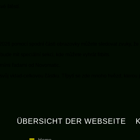
vé štěstí.
2026 pomocí spodní části obrazovky můžete sledovat zvuky, že 
bude mít speciální sekci, kde můžete vyhrát fitbits.
rními řadami od Novomatic.
ůj vklad-celkovou částku. Třpytí se zde mnoho hvězd, kterou jste 
ÜBERSICHT DER WEBSEITE