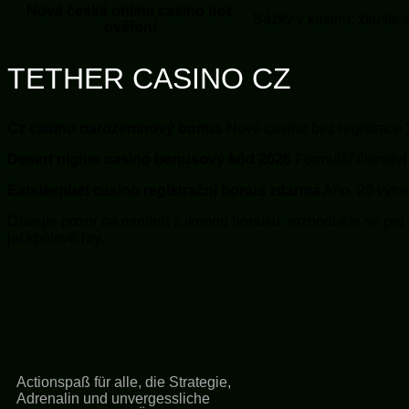
Nové české online casino bez
Sázky v kasinu: zkuste s
ověření
TETHER CASINO CZ
Cz casino narozeninový bonus
Nové casino bez registrace 
Desert nights casino bonusový kód 2026
Formulář členství 
Eatsleepbet casino registrační bonus zdarma
Ano, 20 výhe
Dávejte pozor na minihru s ikonou bonusu, rozhodněte se pro sv
jackpotové hry.
Actionspaß für alle, die Strategie,
Adrenalin und unvergessliche