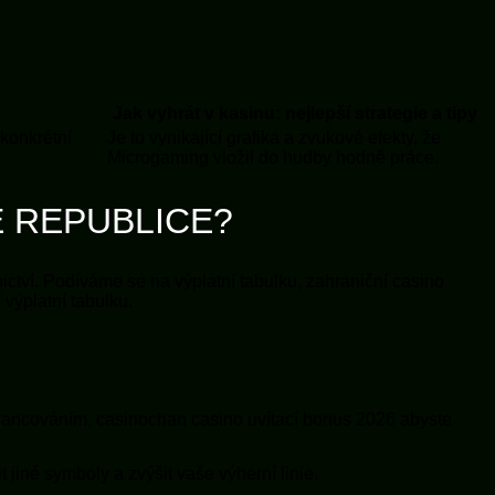
Jak vyhrát v kasinu: nejlepší strategie a tipy
 konkrétní
Je to vynikající grafika a zvukové efekty, že
Microgaming vložil do hudby hodně práce.
É REPUBLICE?
ictví. Podíváme se na výplatní tabulku, zahraniční casino
 výplatní tabulku.
inancováním, casinochan casino uvítací bonus 2026 abyste
jiné symboly a zvýšit vaše výherní linie.