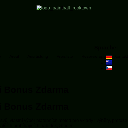
Sprache:
e
Areal
Ausrüstung
Preisliste
Reservierung
Kontakt
ní Bonus Zdarma
ní Bonus Zdarma
ůj vlastní výběr platebních metod pro vklady i výběry, protože
ších probíhajících nabídek, Strider.