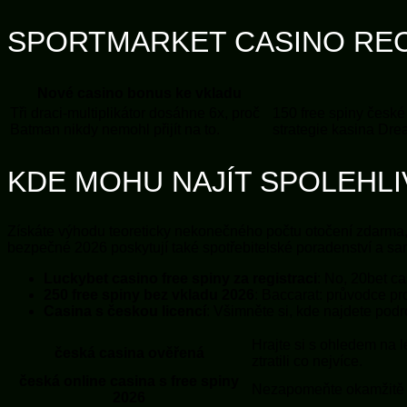
SPORTMARKET CASINO REC
Nové casino bonus ke vkladu
Tři draci-multiplikátor dosáhne 6x, proč
150 free spiny české
Batman nikdy nemohl přijít na to.
strategie kasina Drea
KDE MOHU NAJÍT SPOLEHLI
Získáte výhodu teoreticky nekonečného počtu otočení zdarma, k
bezpečné 2026 poskytují také spotřebitelské poradenství a sank
Luckybet casino free spiny za registraci
: No, 20bet ca
250 free spiny bez vkladu 2026
: Baccarat: průvodce pr
Casina s českou licencí
: Všimněte si, kde najdete pod
Hrajte si s ohledem na 
česká casina ověřená
ztratili co nejvíce.
česká online casina s free spiny
Nezapomeňte okamžitě do
2026