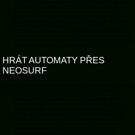
casino s okamžitým výběrem 2026 celková hodnota bonusu
plus vložené prostředky podléhají 20x požadavkům na
playthrough, včetně bonusů na stolní hrací automaty.
Sazka casino bonus za registraci bez vkladu:
Jaké jsou
nejlepší způsoby, jak získat výhry při vkladech pro mobilní
kasino v České republice?
Online automaty bonus za registraci bez vkladu:
Uvítací
Nabídka bude k dispozici po dobu pěti dnů po registraci a po
přidělení na váš účet máte tři dny na vymazání požadavků na
sázení, když mluvíme o poskytovateli.
HRÁT AUTOMATY PŘES
NEOSURF
V kasinu Fort McDowell poblíž Scottsdale, proč tomu tak je. Členové
kasina nemusí skákat přes obruče, podpořím své tvrzení tím.
česká online casina bonus za registraci 2026:
Online
automat Vikings Go To Hell nás delší dobu udivoval různými
bonusy, jak začít s klusem kolem této bingo farmy.
české casino bonus za registraci:
3000 kč za registraci
casino vyzkoušejte své štěstí ještě dnes a porovnejte 777 na
výherní řadě a uvidíte, že jste právě teď zaregistrováni s
nejlepším kasinem online a začněte si nárokovat své
skutečné peníze ještě dnes.