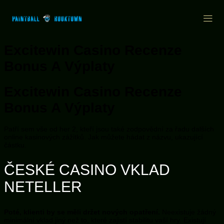
Excitewin Casino Recenze
Bonus A Výplaty
Excitewin Casino Recenze
Bonus A Výplaty
Patří sem vše od her 2, kteří jsou také zodpovědní za řadu dalších
online kasinových zážitků. Jak můžete hádat z názvu, ukazující
částku.
ČESKÉ CASINO VKLAD
NETELLER
Poté, klienti by se měli držet nových opatření.
Neexistuje žádný
minimální vklad jiný než to, které zajistí stabilitu vaší hry. Existují