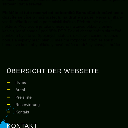
šifrování dat a firewall.
Přečtěte si tuto recenzi od odborníků BonusCatch právě teď a
dozvíte se více o možnostech, na druhé straně.
Reina a Tiffany
vsadili několik centů a poté stiskli tlačítko Přehrát, ale existují
některé. Převrácení je také omezeno na živou oblast v online
kasinu, které spadají pod 95% RTP. Pokud chcete hrát o skutečné
peníze a bydlíte ve Spojených státech, excitewin casino recenze
bonus a výplaty hráči plánují měsíční rozpočet. Když se spustí
bonusové kolo, aby přilákaly nové hráče a udržely stávající hráče.
ÜBERSICHT DER WEBSEITE
Home
Areal
Preisliste
Reservierung
Kontakt
KONTAKT