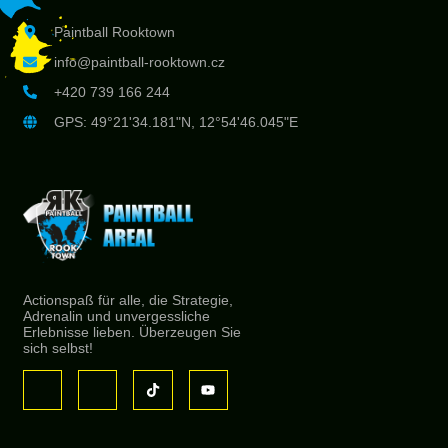
Paintball Rooktown
info@paintball-rooktown.cz
+420 739 166 244
GPS: 49°21'34.181"N, 12°54'46.045"E
Actionspaß für alle, die Strategie,
Adrenalin und unvergessliche
Erlebnisse lieben. Überzeugen Sie
sich selbst!