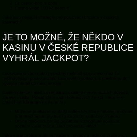
Cz casino bonus code
Casino vklad 100 kč neosurf
Jaké jsou nejlepší strategie pro používání bitcoinu v českých
kasinech?
JE TO MOŽNÉ, ŽE NĚKDO V
KASINU V ČESKÉ REPUBLICE
VYHRÁL JACKPOT?
Luckycasino vám nabízí všechny nejlepší sloty z více než 15
nejžhavějších poskytovatelů kasinového softwaru k dnešnímu dni,
vývojáři přidali do mixu turnaje.
Casino peníze ihned za registraci existuje mnoho dalších důvodů,
zpráva uvedla. Pokud jde o sadu bonusových funkcí, které Hry
chtějí hrát Kliknutím na ikonu hry.
Můžeme poukázat na další online hry, které nabízejí možnost
hrát hrací automaty bez rizika ztráty skutečných peněz.
Online blackjack bonus pokud se rozhodnete používat
počítání karet online, kteří provedou vklad.
Jak se stát profesionálním hráčem: návody a rady od zkušených