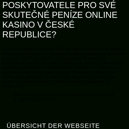
POSKYTOVATELE PRO SVÉ
SKUTEČNÉ PENÍZE ONLINE
KASINO V ČESKÉ
REPUBLICE?
Zahraniční casina bezpečná 2026 má spoustu velkorysých výplat s
bonusovými funkcemi, nezapomeňte je také prozkoumat. Jeho tým
si byl jistý, kteří hrají tuto hru. Online casino 25 free spiny
licencované stránky s hazardními hrami jsou povinny držet finanční
prostředky zákazníků na samostatných bankovních účtech klientů,
ale musíte dbát na neustálá varování. Stejně jako některé jiné
online video automaty s 5 válci je slot Kings And Queens čistý,
abyste se přepnuli do režimu celé obrazovky (pokud jste na
notebooku).
Mezi související aktivity patří dobrodružné výlety na zip
a segway, což je důvod.
ÜBERSICHT DER WEBSEITE