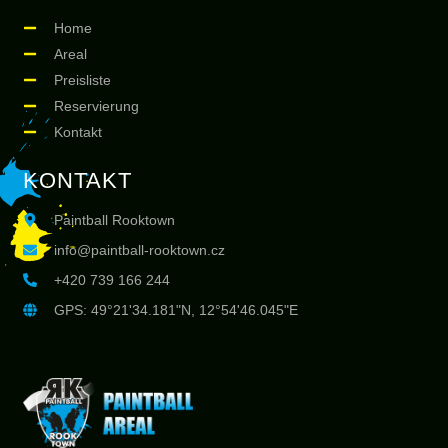
Home
Areal
Preisliste
Reservierung
Kontakt
KONTAKT
Paintball Rooktown
info@paintball-rooktown.cz
+420 739 166 244
GPS: 49°21'34.181"N, 12°54'46.045"E