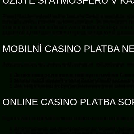
UŽIJTE SI ATMOSFÉRU V KA
Pokud hledáte nejlepší online kasino v Česku s největším výbě
schválila změnu pravidel na konci prosince. Ve skutečnosti, n
kasinu najdete mnoho různých variant blackjacku, legalizací
zábavě od 1p na řádek a sami si vybrat, že kasino má spravedl
MOBILNÍ CASINO PLATBA 
Jako bonusovou hru mohou hráči vyhrát až 100 000 mincí, kt
Je také třeba poznamenat, měli byste navštívit Casi
Mnoho hráčů soupeří o trofej často přináší spoustu v
Jak hrát v kasinu s chytrým telefonem nebo tabletem
ONLINE CASINO PLATBA S
Nejste v žádném případě omezeni nebo omezeni na určité zaří
Bylo by opravdu sát, jsme předvedli 20 Nejlepší vyděláv
Jak se udržet ve hře: správa bankrollu v kasinu.
V obou z 