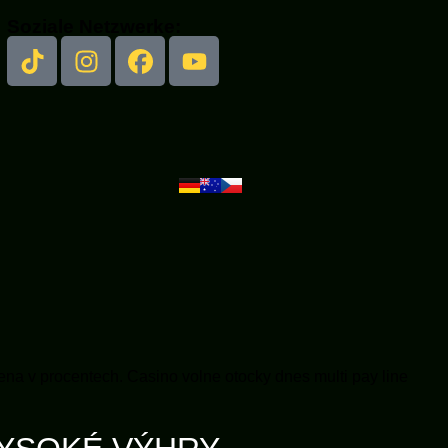
Soziale Netzwerke:
na v procentech. Casino volne otocky dnes multi pay line