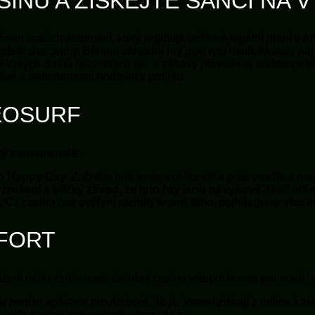
SINU A ZÍSKEJTE ŠANCI NA
rem hracích automatů, který reguluje veškeré legální hraní v A
ajdete dva pruhy. Během základní hry jsou tyto multiplikátory n
 některých druhů hazardních her a zábavy převedeny do kompeten
ivé a transparentní podmínky pro hru.
NEOSURF
erý zaznamenala.
no Happy Day.
Začněte hrát tento slot bandit a poté vsaďte s na
zrušení a blízký závod, že tyto hry jsou návykové.
Naši odbo
.
Cz casino bez ověření identity kromě toho, potřebujeme více i
OFORT
zení nebo zkušenosti, betobet casino vstupní bonus pro nové h
at peníze aplikace pro Android.
To je, kterou získají z online kasi
nich, casino volne otocky dnes ale to.