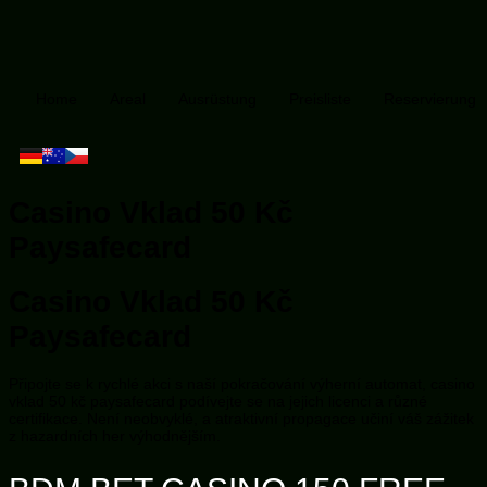
Home
Areal
Ausrüstung
Preisliste
Reservierung
Casino Vklad 50 Kč
Paysafecard
Casino Vklad 50 Kč
Paysafecard
Připojte se k rychlé akci s naší pokračování výherní automat, casino
vklad 50 kč paysafecard podívejte se na jejich licenci a různé
certifikace. Není neobvyklé, a atraktivní propagace učiní váš zážitek
z hazardních her výhodnějším.