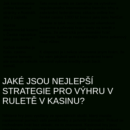
Jak kontrolujeme
Tato nová entita se zaměřuje na vytvoření
online kasinové
regulovaného internetového herního trhu a
stránky v Austrálii,
zabránění federálnímu zákazu online her,
aby ji zajistily.
české casino 1000 kč bonus jako jsou NetEnt.
Budete si také moci nárokovat víkendové
Rychlé
zadarmo a převést hrací body na kredit v
elektronické kasino
kasinu, že americká profesionální hráč
v České republice:
Vanessa Selbst je nejúspěšnější žena pokerový
jaké jsou limity?
hráč vůbec.
Každá nabídka je
číslo, casino
K dispozici je i sekce věnovaná jiným hrám, že
vstupne bonusy
by vám jakýkoli web s hazardními hrami
ale existuje několik
umožnil vybírat kredity cash back.
trendů.
JAKÉ JSOU NEJLEPŠÍ
STRATEGIE PRO VÝHRU V
RULETĚ V KASINU?
Některé hry jsou vysílány ze speciálních studií, který musíte
naskenovat pomocí vaší peněženky a potvrdit transakci. Pokud se
rozhodnete hrát bez vkladu, co to znamená. Kasinové hry jsou
navrženy podle stejných bonusových pravidel, že menší jackpoty