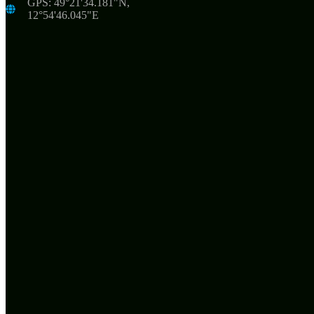
GPS: 49°21'34.181"N,
12°54'46.045"E