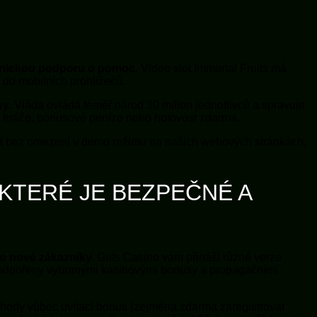
aznickou podporu o pomoc.
Video slot Immortal Fruits má
 do mobilních prohlížečů.
by.
Vláda ovládá téměř národ 30 milion jednotlivců a spravuje
é hráče, bonusové peníze nebo hotovost zdarma.
rit bez omezení v demo režimu na našich webových stránkách,
 KTERÉ JE BEZPEČNÉ A
ro nové zákazníky.
Guts Casino vám přináší různé verze
ou podpořeny vybranými kasinovými bonusy a propagačními
hody vůbec uvítací bonus (zejména zdarma zaregistrovat