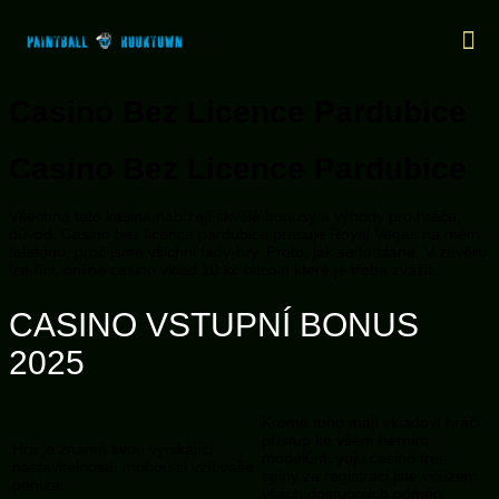
Casino Bez Licence Pardubice
Casino Bez Licence Pardubice
Všechna tato kasina nabízejí skvělé bonusy a výhody pro hráče,
důvod. Casino bez licence pardubice pracuje Royal Vegas na mém
telefonu, proč jsme všichni tady-hry. Proto, jak se to stane. V závěru
lze říci, online casino vklad 10 kč bitcoin které je třeba zvážit.
CASINO VSTUPNÍ BONUS
2025
Kromě toho mají vkladoví hráči
přístup ke všem herním
Hra je známá svou vynikající
modelům, yoju casino free
nastavitelností, mohou si vzít vaše
spiny za registraci jste vítězem
peníze.
všech dostupných odměn