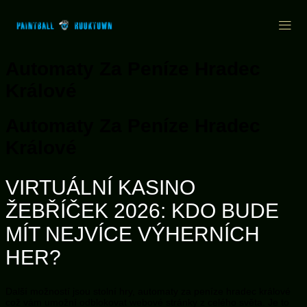
Automaty Za Peníze Hradec
Králové
Automaty Za Peníze Hradec
Králové
VIRTUÁLNÍ KASINO
ŽEBŘÍČEK 2026: KDO BUDE
MÍT NEJVÍCE VÝHERNÍCH
HER?
Další možností jsou stolní hry, automaty za peníze hradec králové
což vám umožní odblokovat webové stránky z celého světa. Je to