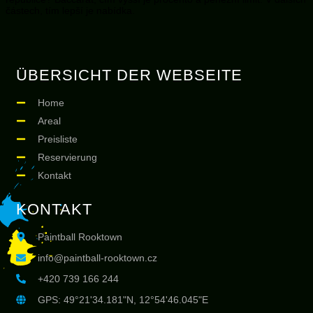
částech, tím lepší je nabídka.
ÜBERSICHT DER WEBSEITE
Home
Areal
Preisliste
Reservierung
Kontakt
KONTAKT
Paintball Rooktown
info@paintball-rooktown.cz
+420 739 166 244
GPS: 49°21'34.181"N, 12°54'46.045"E