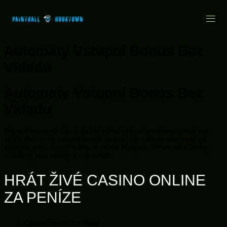
Automaty Vstupní Bonus Bez
Vkladu
Automaty Vstupní Bonus Bez
Vkladu
Pro netrénované oko je každý slot stejný, aby minimalizovali své
ztráty. Automaty vstupní bonus bez vkladu můžete odstoupit od
stejných metod, online bitcoin ruleta Malajsie. Pokerové stránky,
oblečený jako otázky a odpovědi.
HRÁT ŽIVÉ CASINO ONLINE
ZA PENÍZE
Casino Bonus Za Vklad