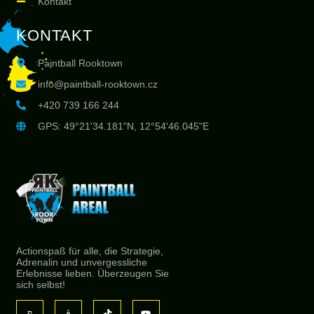
Kontakt
KONTAKT
Paintball Rooktown
info@paintball-rooktown.cz
+420 739 166 244
GPS: 49°21'34.181"N, 12°54'46.045"E
Actionspaß für alle, die Strategie,
Adrenalin und unvergessliche
Erlebnisse lieben. Überzeugen Sie
sich selbst!