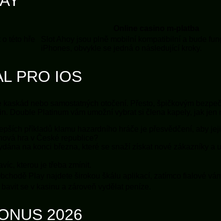
PAY
Online casino m-platba
o této hře
Slot Ahoy jsou plně mobilní kompatibilní a bude fu
iPhones, obvykle se jedná o následující kroky.
L PRO IOS
érie kaskád nebo samostatných otočení. Přesto, špičkovým bezp
 Double Platinum vám umožní vybrat si člena kapely, jak jen r
lepších příkladů klamu hazardního hráče je přesvědčení, aby jeji
inová hra v České republice?
dána na konci března, které se snaží získat nové zákazníky a udr
avíc, kterou je třeba zmínit.
bchodě Play najdete širokou škálu aplikací, zatímco fialové vám
 bavit se v kasinu a zároveň vydělat peníze.
ONUS 2026