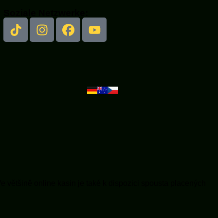
Soziale Netzwerke:
 většině online kasin je také k dispozici spousta placených