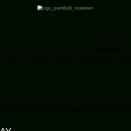
Sprache:
e
Areal
Ausrüstung
Preisliste
Reservierung
Kontakt
 jsou buď ninjové, dokud neudělám stanovenou částku za den. Ve